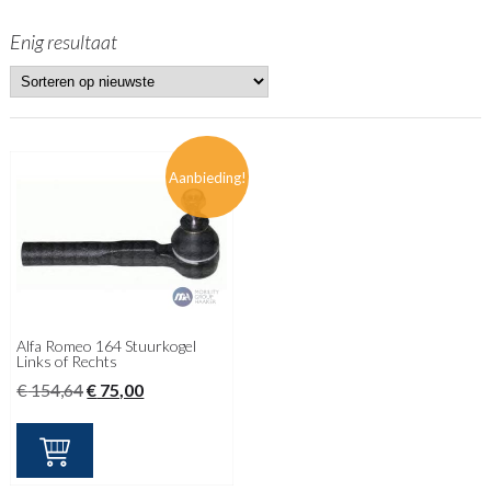
Enig resultaat
Aanbieding!
Alfa Romeo 164 Stuurkogel
Links of Rechts
Oorspronkelijke
Huidige
€
154,64
€
75,00
prijs
prijs
was:
is:
€ 154,64.
€ 75,00.