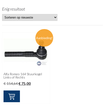
Enig resultaat
Aanbieding!
Alfa Romeo 164 Stuurkogel
Links of Rechts
Oorspronkelijke
Huidige
€
154,64
€
75,00
prijs
prijs
was:
is:
€ 154,64.
€ 75,00.