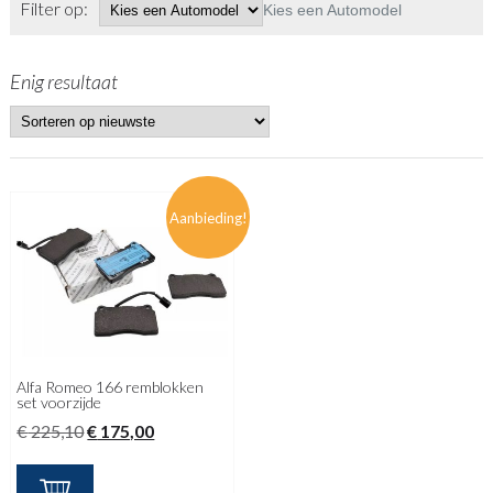
Filter op:
Kies een Automodel
Enig resultaat
Aanbieding!
Alfa Romeo 166 remblokken
set voorzijde
Oorspronkelijke
Huidige
€
225,10
€
175,00
prijs
prijs
was:
is: