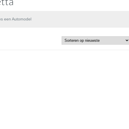
tta
es een Automodel