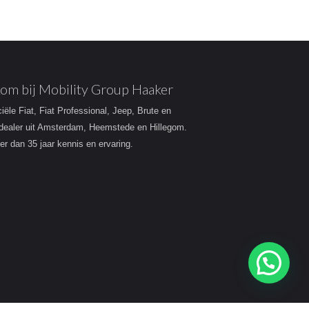
om bij Mobility Group Haaker
ciële Fiat, Fiat Professional, Jeep, Brute en
dealer uit Amsterdam, Heemstede en Hillegom.
r dan 35 jaar kennis en ervaring.
Heeft u een vraag?