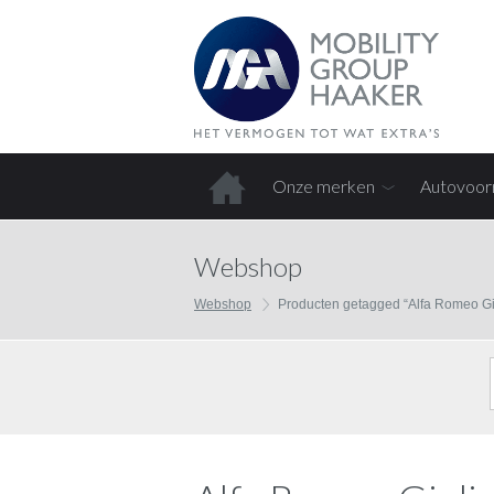
Onze merken
Autovoor
Home
Webshop
Webshop
Producten getagged “Alfa Romeo Giu