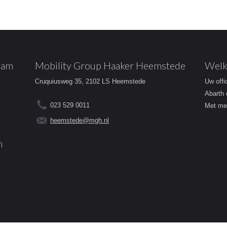
dam
Mobility Group Haaker Heemstede
Welk
Cruquiusweg 35, 2102 LS Heemstede
Uw offi
Abarth 
023 529 0011
Met mee
heemstede@mgh.nl
m