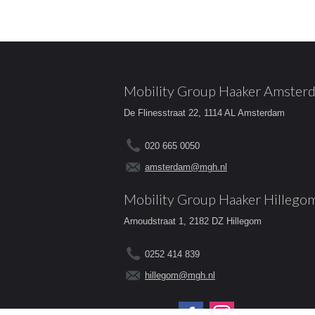
Mobility Group Haaker Amster
De Flinesstraat 22, 1114 AL Amsterdam
020 665 0050
amsterdam@mgh.nl
Mobility Group Haaker Hillego
Arnoudstraat 1, 2182 DZ Hillegom
0252 414 839
hillegom@mgh.nl
Volg ons op: