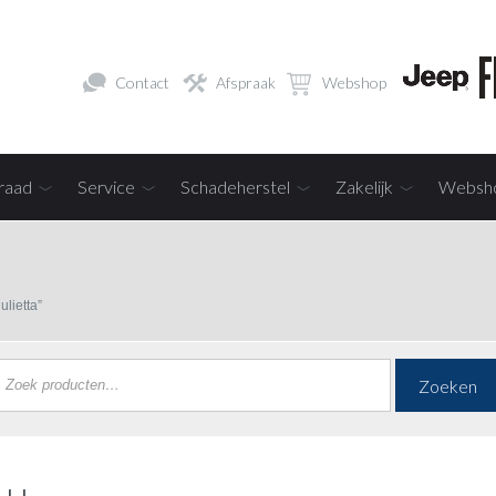
Contact
Afspraak
Webshop
raad
Service
Schadeherstel
Zakelijk
Websh
lietta”
Zoeken