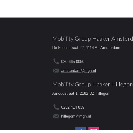
Mobility Group Haaker Amster
De Flinesstraat 22, 1114 AL Amsterdam
020 665 0050
amsterdam@mgh.nl
Mobility Group Haaker Hillego
Arnoudstraat 1, 2182 DZ Hillegom
0252 414 839
hillegom@mgh.nl
Volg ons op: