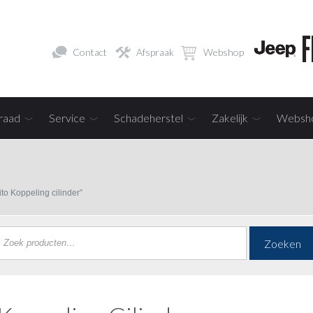
Contact
Afspraak
Webshop
raad
Service
Schadeherstel
Zakelijk
Websh
o Koppeling cilinder”
Zoeken