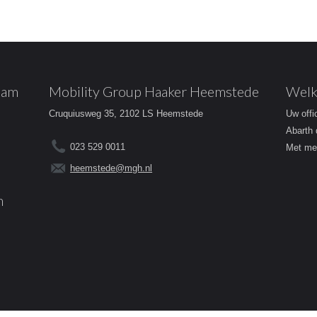
dam
Mobility Group Haaker Heemstede
Welk
Cruquiusweg 35, 2102 LS Heemstede
Uw offi
Abarth 
023 529 0011
Met mee
heemstede@mgh.nl
m