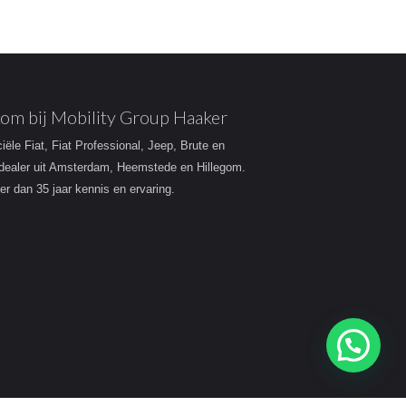
om bij Mobility Group Haaker
ciële Fiat, Fiat Professional, Jeep, Brute en
dealer uit Amsterdam, Heemstede en Hillegom.
r dan 35 jaar kennis en ervaring.
Heeft u een vraag?