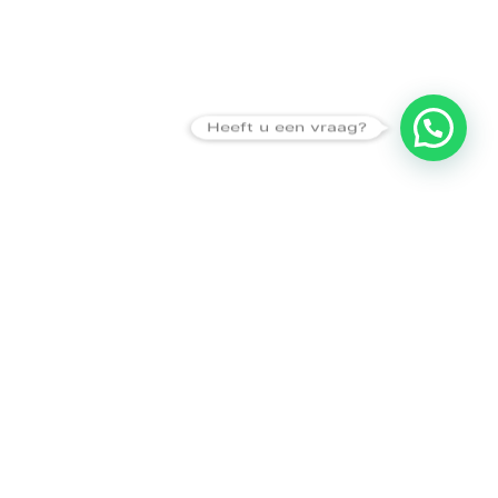
Heeft u een vraag?
Amsterdam
Heemstede
Hillegom