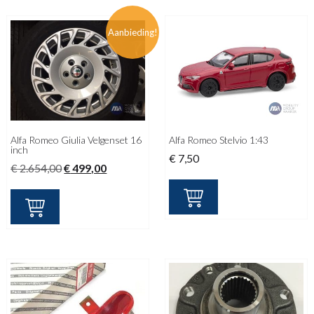
Aanbieding!
Alfa Romeo Giulia Velgenset 16
Alfa Romeo Stelvio 1:43
inch
€
7,50
Oorspronkelijke
Huidige
€
2.654,00
€
499,00
prijs
prijs
was:
is:
€ 2.654,00.
€ 499,00.