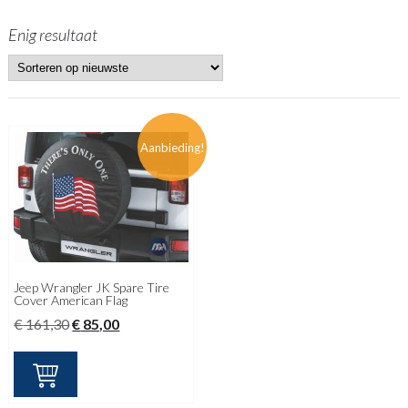
Enig resultaat
Aanbieding!
Jeep Wrangler JK Spare Tire
Cover American Flag
Oorspronkelijke
Huidige
€
161,30
€
85,00
prijs
prijs
was:
is:
€ 161,30.
€ 85,00.