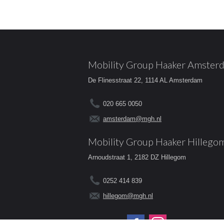
Mobility Group Haaker Amster
De Flinesstraat 22, 1114 AL Amsterdam
020 665 0050
amsterdam@mgh.nl
Mobility Group Haaker Hillego
Arnoudstraat 1, 2182 DZ Hillegom
0252 414 839
hillegom@mgh.nl
Volg ons op: