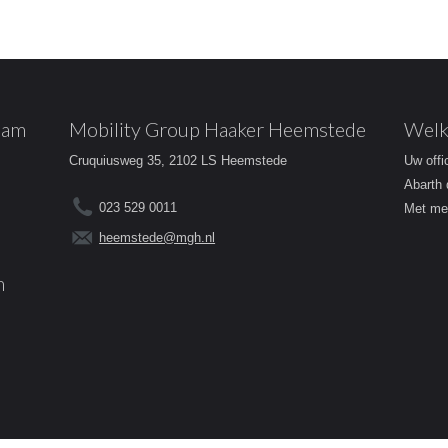
dam
Mobility Group Haaker Heemstede
Welk
Cruquiusweg 35, 2102 LS Heemstede
Uw offi
Abarth 
023 529 0011
Met mee
heemstede@mgh.nl
m