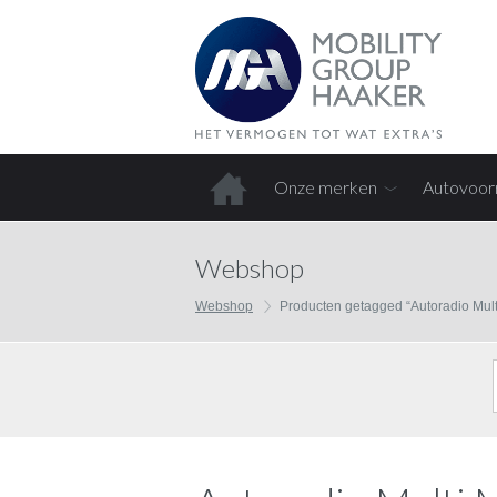
Onze merken
Autovoor
Home
Webshop
Webshop
Producten getagged “Autoradio Mult