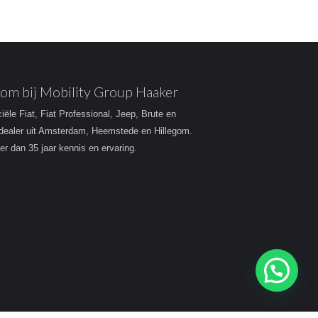
om bij Mobility Group Haaker
ciële Fiat, Fiat Professional, Jeep, Brute en
dealer uit Amsterdam, Heemstede en Hillegom.
r dan 35 jaar kennis en ervaring.
Heeft u een vraag?