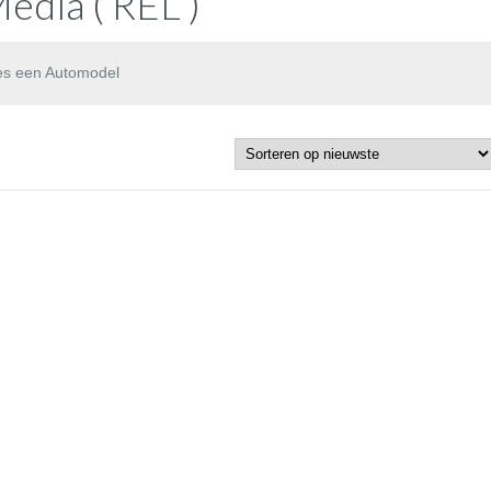
edia ( REL )
es een Automodel