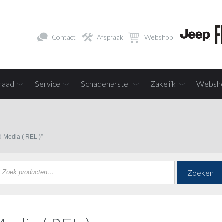
Contact
Afspraak
Webshop
raad
Service
Schadeherstel
Zakelijk
Websh
i Media ( REL )”
Zoeken