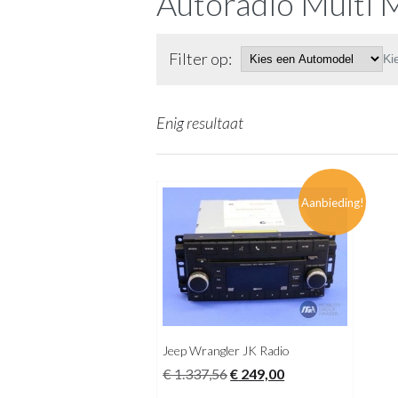
Autoradio Multi M
Filter op:
Ki
Enig resultaat
Aanbieding!
Jeep Wrangler JK Radio
Oorspronkelijke
Huidige
€
1.337,56
€
249,00
prijs
prijs