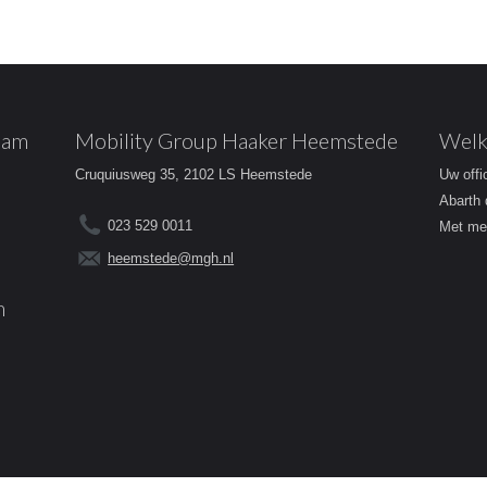
dam
Mobility Group Haaker Heemstede
Welk
Cruquiusweg 35, 2102 LS Heemstede
Uw offi
Abarth 
023 529 0011
Met mee
heemstede@mgh.nl
m