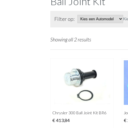
Ball Joint Kit
Filter op:
Ki
Showing all 2 results
Chrysler 300 Ball Joint Kit BR6
Je
€
413,84
€