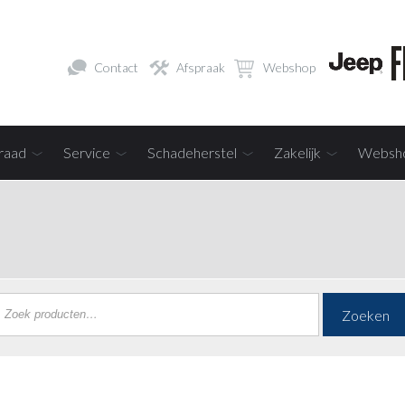
Contact
Afspraak
Webshop
raad
Service
Schadeherstel
Zakelijk
Websh
Zoeken