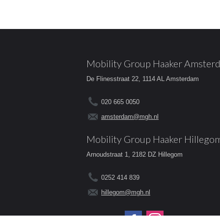
Mobility Group Haaker Amster
De Flinesstraat 22, 1114 AL Amsterdam
020 665 0050
amsterdam@mgh.nl
Mobility Group Haaker Hillego
Arnoudstraat 1, 2182 DZ Hillegom
0252 414 839
hillegom@mgh.nl
Volg ons op: