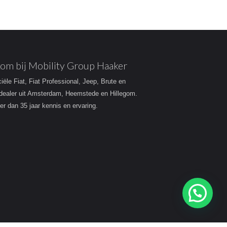
om bij Mobility Group Haaker
ciële Fiat, Fiat Professional, Jeep, Brute en
dealer uit Amsterdam, Heemstede en Hillegom.
r dan 35 jaar kennis en ervaring.
Heeft u een vraag?