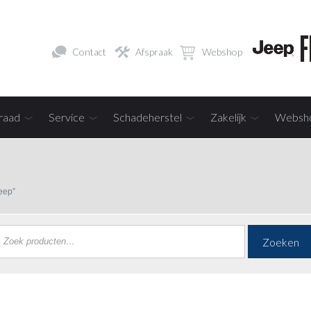
Contact
Afspraak
Webshop
raad
Service
Schadeherstel
Zakelijk
Websh
eep”
Zoeken