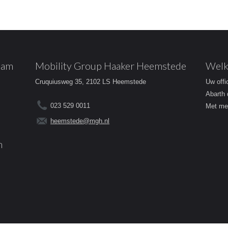
dam
Mobility Group Haaker Heemstede
Welk
Cruquiusweg 35, 2102 LS Heemstede
Uw offi
Abarth 
023 529 0011
Met mee
heemstede@mgh.nl
m