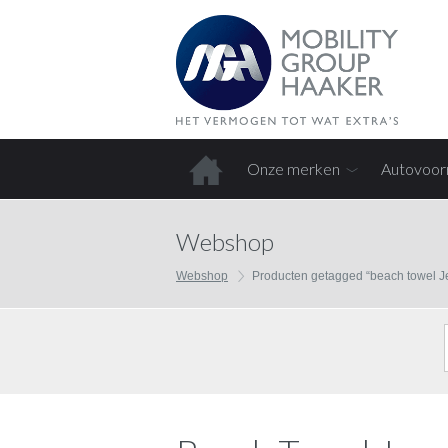
Onze merken
Autovoor
Home
Webshop
Webshop
Producten getagged “beach towel J