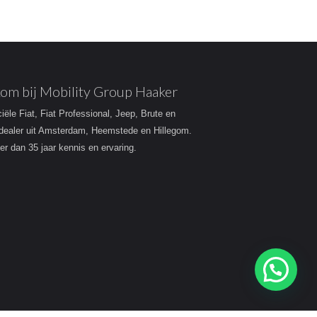
om bij Mobility Group Haaker
ciële Fiat, Fiat Professional, Jeep, Brute en
dealer uit Amsterdam, Heemstede en Hillegom.
r dan 35 jaar kennis en ervaring.
Heeft u een vraag?