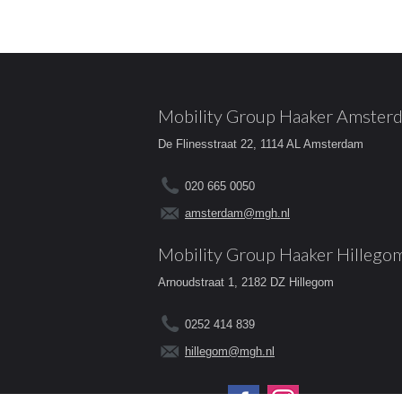
Mobility Group Haaker Amster
De Flinesstraat 22, 1114 AL Amsterdam
020 665 0050
amsterdam@mgh.nl
Mobility Group Haaker Hillego
Arnoudstraat 1, 2182 DZ Hillegom
0252 414 839
hillegom@mgh.nl
Volg ons op: