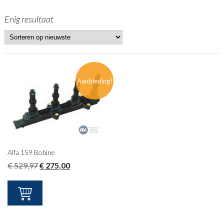
Enig resultaat
Aanbieding!
Alfa 159 Bobine
Oorspronkelijke
Huidige
€
529,97
€
275,00
prijs
prijs
was:
is:
€ 529,97.
€ 275,00.