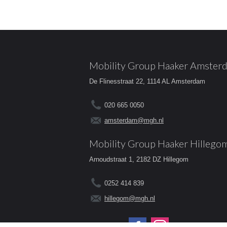
Mobility Group Haaker Amster
De Flinesstraat 22, 1114 AL Amsterdam
020 665 0050
amsterdam@mgh.nl
Mobility Group Haaker Hillego
Arnoudstraat 1, 2182 DZ Hillegom
0252 414 839
hillegom@mgh.nl
Volg ons op: