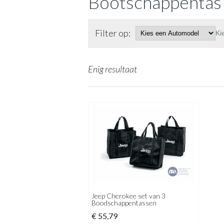
Bootschappentas
Filter op:
Ki
Enig resultaat
Jeep Cherokee set van 3
Boodschappentassen
€
55,79