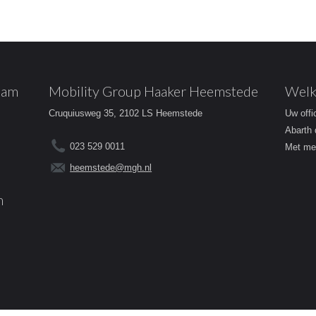
dam
Mobility Group Haaker Heemstede
Welk
Cruquiusweg 35, 2102 LS Heemstede
Uw offi
Abarth 
023 529 0011
Met mee
heemstede@mgh.nl
m