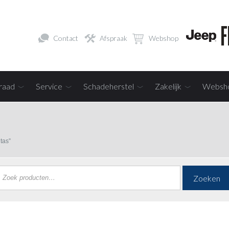
Contact
Afspraak
Webshop
raad
Service
Schadeherstel
Zakelijk
Websh
tas”
Zoeken