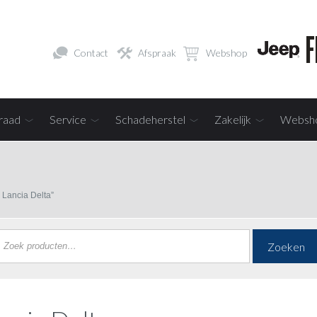
Contact
Afspraak
Webshop
raad
Service
Schadeherstel
Zakelijk
Websh
 Lancia Delta”
Zoeken