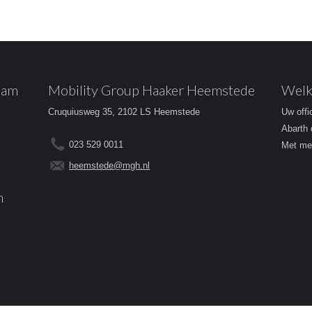
dam
Mobility Group Haaker Heemstede
Welk
Cruquiusweg 35, 2102 LS Heemstede
Uw offi
Abarth 
023 529 0011
Met mee
heemstede@mgh.nl
m