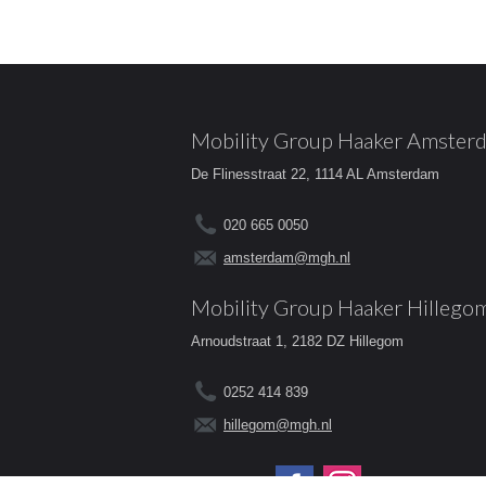
Mobility Group Haaker Amster
De Flinesstraat 22, 1114 AL Amsterdam
020 665 0050
amsterdam@mgh.nl
Mobility Group Haaker Hillego
Arnoudstraat 1, 2182 DZ Hillegom
0252 414 839
hillegom@mgh.nl
Volg ons op: