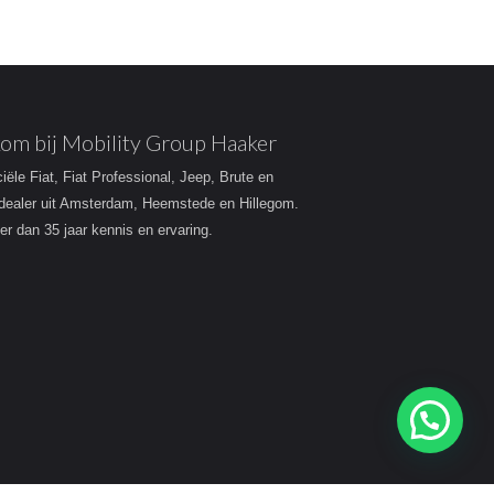
om bij Mobility Group Haaker
ciële Fiat, Fiat Professional, Jeep, Brute en
dealer uit Amsterdam, Heemstede en Hillegom.
r dan 35 jaar kennis en ervaring.
Heeft u een vraag?