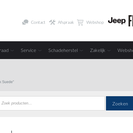
Contact
Afspraak
Webshop
raad
Service
Schadeherstel
Zakelijk
Websh
k Suede”
Zoeken