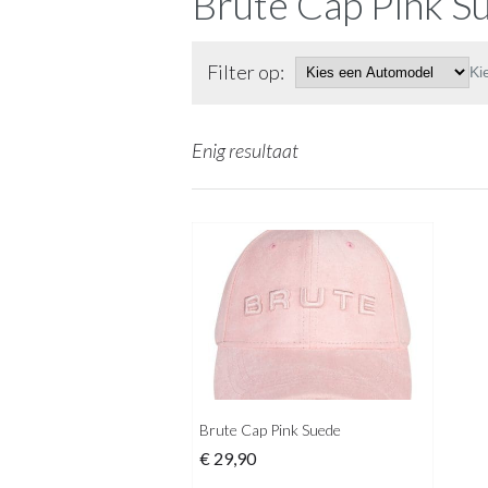
Brute Cap Pink S
Filter op:
Ki
Enig resultaat
Brute Cap Pink Suede
€
29,90