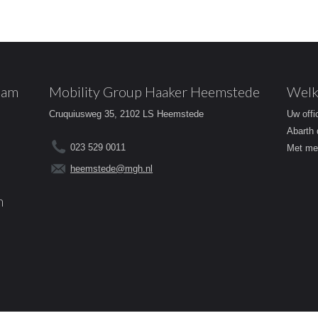
dam
Mobility Group Haaker Heemstede
Welk
Cruquiusweg 35, 2102 LS Heemstede
Uw offi
Abarth 
023 529 0011
Met mee
heemstede@mgh.nl
m