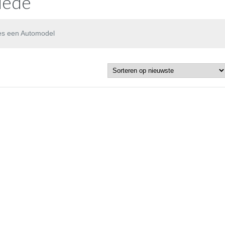
uede
es een Automodel