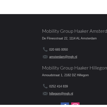
Mobility Group Haaker Amster
De Flinesstraat 22, 1114 AL Amsterdam
020 665 0050
amsterdam@mgh.nl
Mobility Group Haaker Hillego
Arnoudstraat 1, 2182 DZ Hillegom
0252 414 839
hillegom@mgh.nl
Volg ons op: