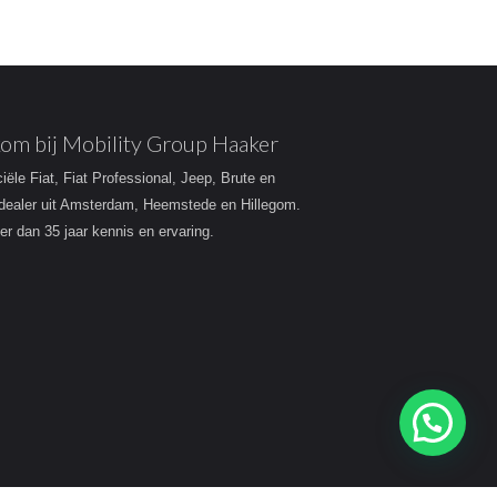
om bij Mobility Group Haaker
ciële Fiat, Fiat Professional, Jeep, Brute en
dealer uit Amsterdam, Heemstede en Hillegom.
r dan 35 jaar kennis en ervaring.
Heeft u een vraag?