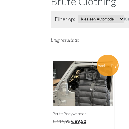
Brute Clothing
Filter op:
Ki
Enig resultaat
Aanbieding!
Brute Bodywarmer
Oorspronkelijke
Huidige
€
119,90
€
89,50
prijs
prijs