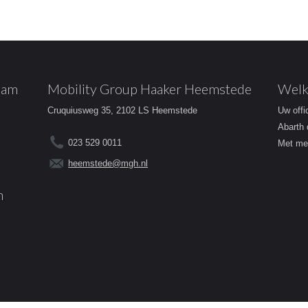
dam
Mobility Group Haaker Heemstede
Welk
Cruquiusweg 35, 2102 LS Heemstede
Uw offi
Abarth 
023 529 0011
Met mee
heemstede@mgh.nl
m