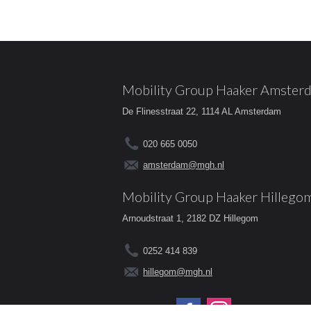
Mobility Group Haaker Amster
De Flinesstraat 22, 1114 AL Amsterdam
020 665 0050
amsterdam@mgh.nl
Mobility Group Haaker Hillego
Arnoudstraat 1, 2182 DZ Hillegom
0252 414 839
hillegom@mgh.nl
Volg ons op: