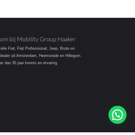
om bij Mobility Group Haaker
ciële Fiat, Fiat Professional, Jeep, Brute en
dealer uit Amsterdam, Heemstede en Hillegom.
r dan 35 jaar kennis en ervaring.
Heeft u een vraag?