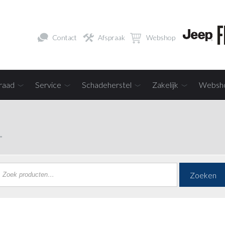
Contact
Afspraak
Webshop
raad
Service
Schadeherstel
Zakelijk
Websh
”
Zoeken