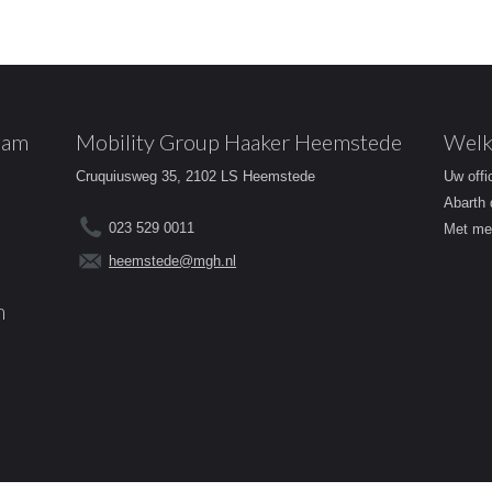
dam
Mobility Group Haaker Heemstede
Welk
Cruquiusweg 35, 2102 LS Heemstede
Uw offi
Abarth 
023 529 0011
Met mee
heemstede@mgh.nl
m