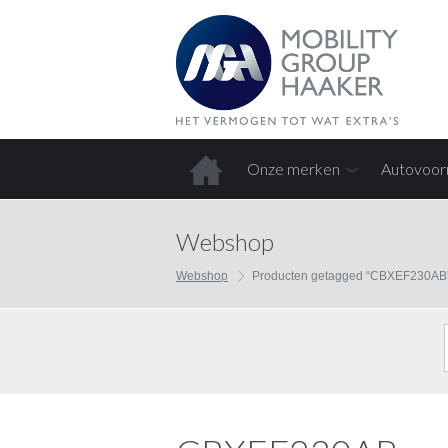
Onze merken
Autovoor
Home
Webshop
Webshop
Producten getagged “CBXEF230AB