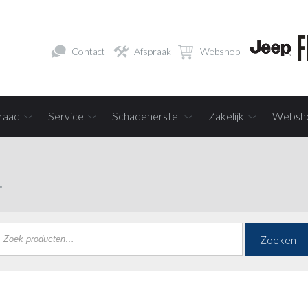
Contact
Afspraak
Webshop
raad
Service
Schadeherstel
Zakelijk
Websh
”
Zoeken