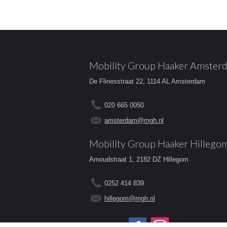
Mobility Group Haaker Amster
De Flinesstraat 22, 1114 AL Amsterdam
020 665 0050
amsterdam@mgh.nl
Mobility Group Haaker Hillego
Arnoudstraat 1, 2182 DZ Hillegom
0252 414 839
hillegom@mgh.nl
Volg ons op: