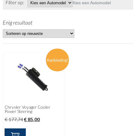
Filter op:
Kies een Automodel
Enig resultaat
Aanbieding!
Chrysler Voyager Cooler
Power Steering
Oorspronkelijke
Huidige
€
177,74
€
85,00
prijs
prijs
was:
is: