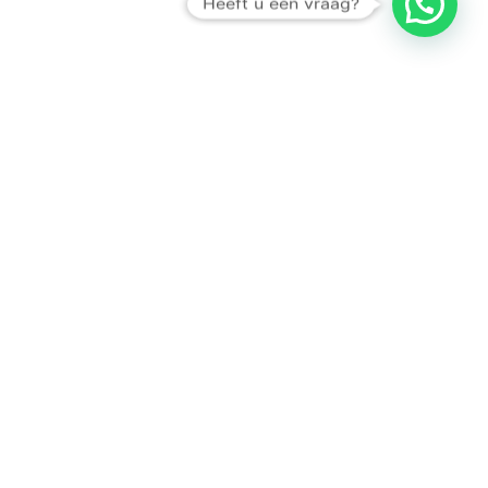
Heeft u een vraag?
Amsterdam
Heemstede
Hillegom
Volg ons op: