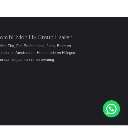
om bij Mobility Group Haaker
ciële Fiat, Fiat Professional, Jeep, Brute en
dealer uit Amsterdam, Heemstede en Hillegom.
r dan 35 jaar kennis en ervaring.
Heeft u een vraag?