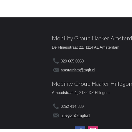
Mobility Group Haaker Amster
De Flinesstraat 22, 1114 AL Amsterdam
020 665 0050
amsterdam@mgh.nl
Mobility Group Haaker Hillego
Arnoudstraat 1, 2182 DZ Hillegom
0252 414 839
hillegom@mgh.nl
Volg ons op: