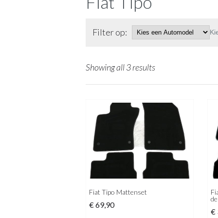
Fiat Tipo
Filter op:
Ki
Showing all 3 results
Fiat Tipo Mattenset
Fi
de
€
69,90
€