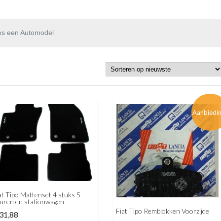
es een Automodel
Aanbiedi
at Tipo Mattenset 4 stuks 5
uren en stationwagen
Fiat Tipo Remblokken Voorzijde
31,88