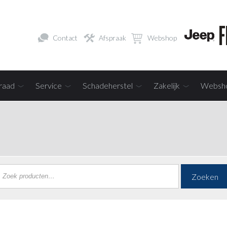
Contact
Afspraak
Webshop
raad
Service
Schadeherstel
Zakelijk
Websh
Zoeken