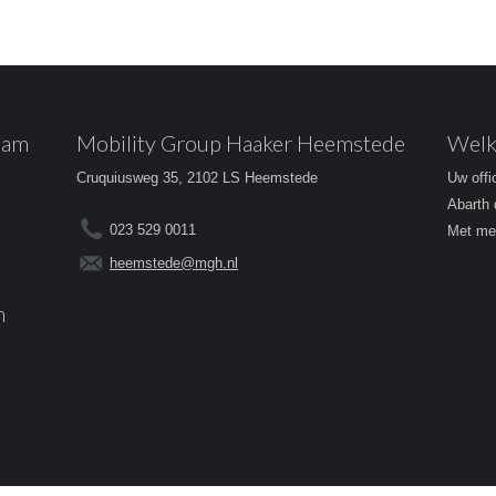
dam
Mobility Group Haaker Heemstede
Welk
Cruquiusweg 35, 2102 LS Heemstede
Uw offi
Abarth 
023 529 0011
Met mee
heemstede@mgh.nl
m