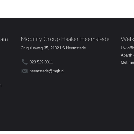
dam
Mobility Group Haaker Heemstede
Welk
Cruquiusweg 35, 2102 LS Heemstede
Uw offi
Abarth 
023 529 0011
Met mee
heemstede@mgh.nl
m