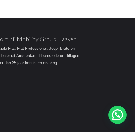
om bij Mobility Group Haaker
ciële Fiat, Fiat Professional, Jeep, Brute en
dealer uit Amsterdam, Heemstede en Hillegom.
r dan 35 jaar kennis en ervaring.
Heeft u een vraag?