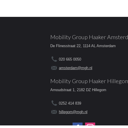
Mobility Group Haaker Amster
De Flinesstraat 22, 1114 AL Amsterdam
020 665 0050
amsterdam@mgh.nl
Mobility Group Haaker Hillego
Arnoudstraat 1, 2182 DZ Hillegom
0252 414 839
hillegom@mgh.nl
Volg ons op: