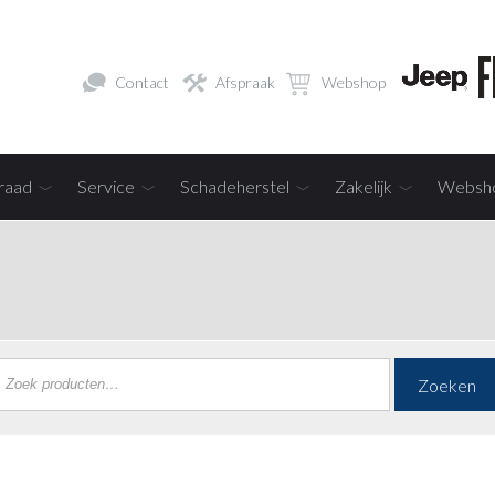
Contact
Afspraak
Webshop
raad
Service
Schadeherstel
Zakelijk
Websh
Zoeken