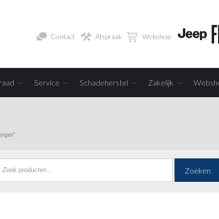
Contact
Afspraak
Webshop
raad
Service
Schadeherstel
Zakelijk
Websh
anger”
Zoeken