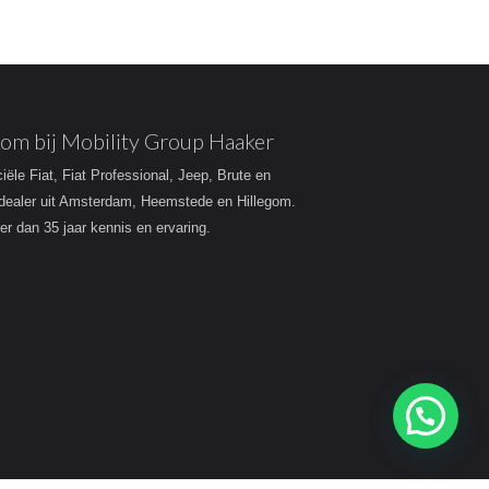
om bij Mobility Group Haaker
ciële Fiat, Fiat Professional, Jeep, Brute en
dealer uit Amsterdam, Heemstede en Hillegom.
r dan 35 jaar kennis en ervaring.
Heeft u een vraag?