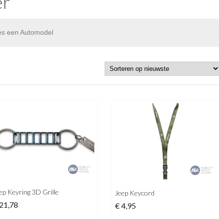
er
es een Automodel
ep Keyring 3D Grille
Jeep Keycord
21,78
€
4,95