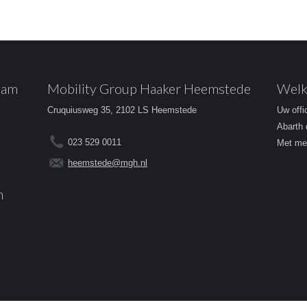
dam
Mobility Group Haaker Heemstede
Welk
Cruquiusweg 35, 2102 LS Heemstede
Uw offi
Abarth 
023 529 0011
Met mee
heemstede@mgh.nl
m