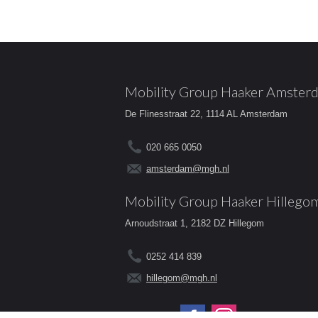
Mobility Group Haaker Amster
De Flinesstraat 22, 1114 AL Amsterdam
020 665 0050
amsterdam@mgh.nl
Mobility Group Haaker Hillego
Arnoudstraat 1, 2182 DZ Hillegom
0252 414 839
hillegom@mgh.nl
Volg ons op: