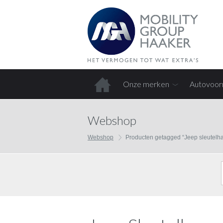
Onze merken
Autovoor
Home
Webshop
Webshop
Producten getagged “Jeep sleutelh