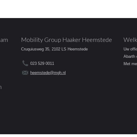
dam
Mobility Group Haaker Heemstede
Welk
Cruquiusweg 35, 2102 LS Heemstede
Uw offi
Abarth 
023 529 0011
Met mee
heemstede@mgh.nl
m