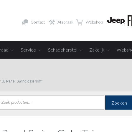
Contact
Afspraak
Webshop
raad
Service
Schadeherstel
Zakelijk
Websh
JL Panel Swing gate trim”
Zoeken