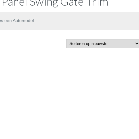
 Panel Swing Gate Trim
es een Automodel