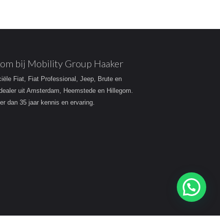
om bij Mobility Group Haaker
ciële Fiat, Fiat Professional, Jeep, Brute en
dealer uit Amsterdam, Heemstede en Hillegom.
r dan 35 jaar kennis en ervaring.
Heeft u een vraag?