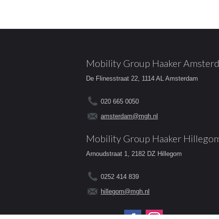
Mobility Group Haaker Amster
De Flinesstraat 22, 1114 AL Amsterdam
020 665 0050
amsterdam@mgh.nl
Mobility Group Haaker Hillego
Arnoudstraat 1, 2182 DZ Hillegom
0252 414 839
hillegom@mgh.nl
Volg ons op: