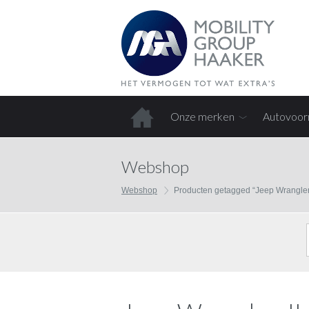
Onze merken
Autovoor
Home
Webshop
Webshop
Producten getagged “Jeep Wrangler 