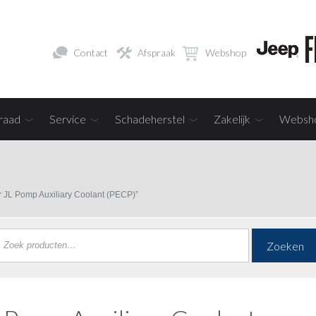
Contact
Afspraak
Webshop
raad
Service
Schadeherstel
Zakelijk
Websh
 JL Pomp Auxiliary Coolant (PECP)”
Zoeken