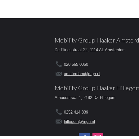
Mobility Group Haaker Amster
De Flinesstraat 22, 1114 AL Amsterdam
020 665 0050
amsterdam@mgh.nl
Mobility Group Haaker Hillego
Arnoudstraat 1, 2182 DZ Hillegom
0252 414 839
hillegom@mgh.nl
Volg ons op: