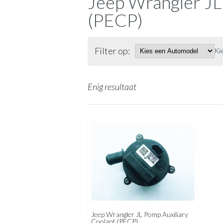
Jeep Wrangler JL
(PECP)
Filter op:
Ki
Enig resultaat
Jeep Wrangler JL Pomp Auxiliary
Coolant (PECP)