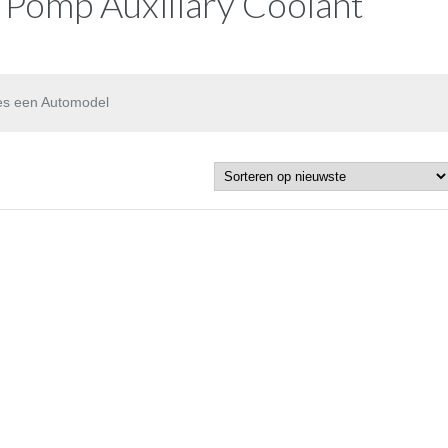
 Pomp Auxiliary Coolant
es een Automodel