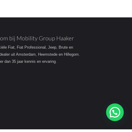
om bij Mobility Group Haaker
ciële Fiat, Fiat Professional, Jeep, Brute en
dealer uit Amsterdam, Heemstede en Hillegom.
r dan 35 jaar kennis en ervaring.
Heeft u een vraag?