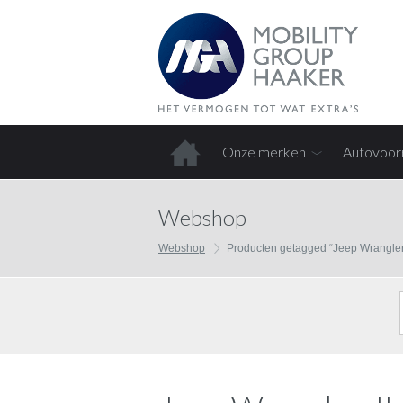
Onze merken
Autovoor
Home
Webshop
Webshop
Producten getagged “Jeep Wrangler