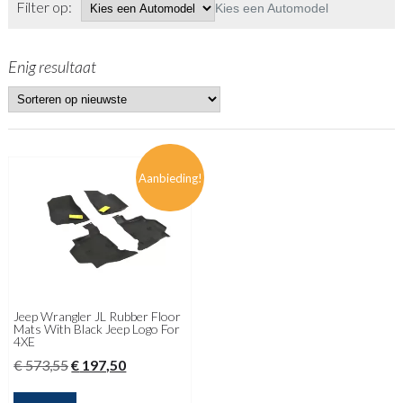
Filter op:
Kies een Automodel
Enig resultaat
Aanbieding!
Jeep Wrangler JL Rubber Floor
Mats With Black Jeep Logo For
4XE
Oorspronkelijke
Huidige
€
573,55
€
197,50
prijs
prijs