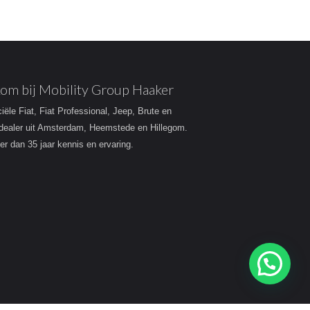
om bij Mobility Group Haaker
ciële Fiat, Fiat Professional, Jeep, Brute en
dealer uit Amsterdam, Heemstede en Hillegom.
r dan 35 jaar kennis en ervaring.
Heeft u een vraag?