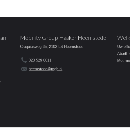
dam
Mobility Group Haaker Heemstede
Welk
Cruquiusweg 35, 2102 LS Heemstede
Uw offi
Abarth 
023 529 0011
Met mee
heemstede@mgh.nl
m