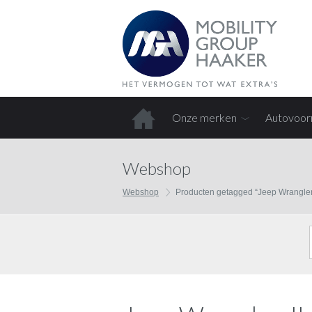
Onze merken
Autovoor
Home
Webshop
Webshop
Producten getagged “Jeep Wrangler 