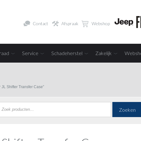
Contact
Afspraak
Webshop
raad
Service
Schadeherstel
Zakelijk
Websh
JL Shifter Transfer Case”
Zoeken