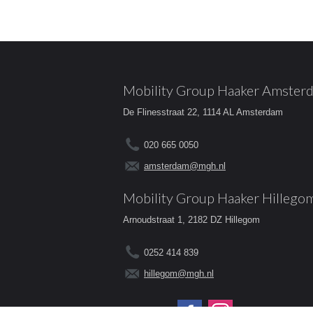
Mobility Group Haaker Amster
De Flinesstraat 22, 1114 AL Amsterdam
020 665 0050
amsterdam@mgh.nl
Mobility Group Haaker Hillego
Arnoudstraat 1, 2182 DZ Hillegom
0252 414 839
hillegom@mgh.nl
Volg ons op: