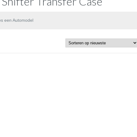
Shifter Transfer Case
es een Automodel