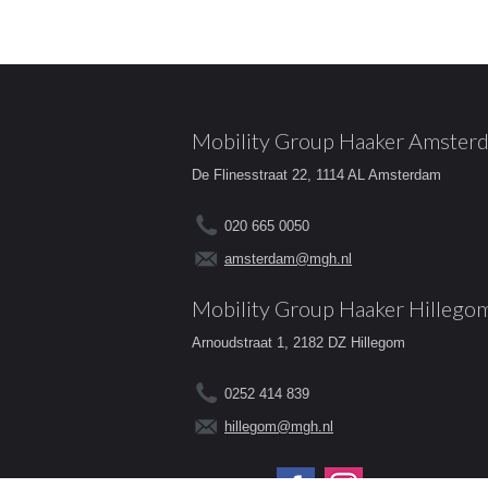
Mobility Group Haaker Amster
De Flinesstraat 22, 1114 AL Amsterdam
020 665 0050
amsterdam@mgh.nl
Mobility Group Haaker Hillego
Arnoudstraat 1, 2182 DZ Hillegom
0252 414 839
hillegom@mgh.nl
Volg ons op: