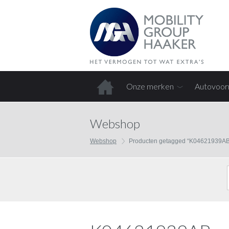
Onze merken
Autovoor
Home
Webshop
Webshop
Producten getagged “K04621939AB