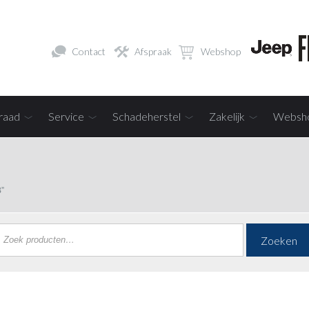
Contact
Afspraak
Webshop
raad
Service
Schadeherstel
Zakelijk
Websh
”
Zoeken