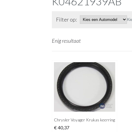
K04621939AB
Filter op:
Ki
Enig resultaat
Chrysler Voyager Krukas keerring
€
40,37