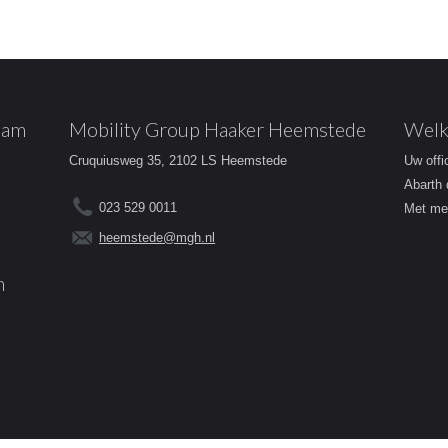
dam
Mobility Group Haaker Heemstede
Welk
Cruquiusweg 35, 2102 LS Heemstede
Uw offi
Abarth 
023 529 0011
Met mee
heemstede@mgh.nl
m