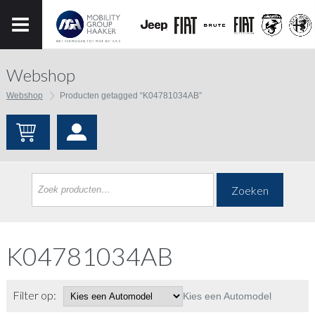
Webshop
Webshop
Producten getagged “K04781034AB”
Zoeken
K04781034AB
Filter op:
Kies een Automodel