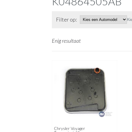
K04864505AB
Filter op:
Ki
Enig resultaat
Chrysler Voyager