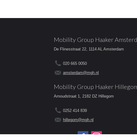
Mobility Group Haaker Amster
De Flinesstraat 22, 1114 AL Amsterdam
020 665 0050
amsterdam@mgh.nl
Mobility Group Haaker Hillego
Arnoudstraat 1, 2182 DZ Hillegom
0252 414 839
hillegom@mgh.nl
Volg ons op: