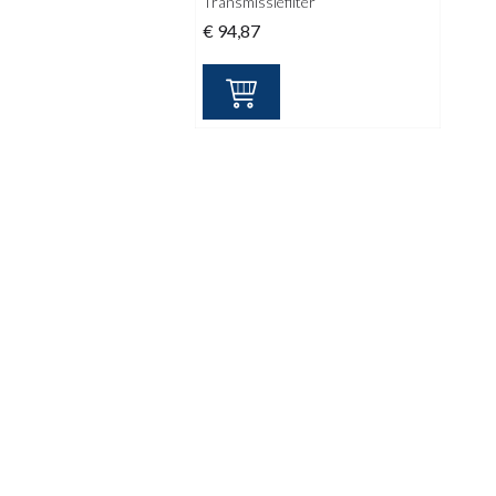
Transmissiefilter
€
94,87