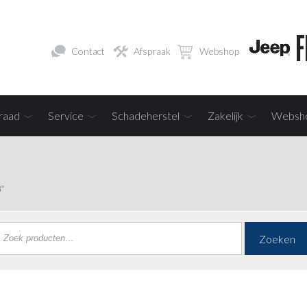
Contact
Afspraak
Webshop
raad
Service
Schadeherstel
Zakelijk
Websh
”
Zoeken