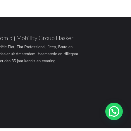
om bij Mobility Group Haaker
ciële Fiat, Fiat Professional, Jeep, Brute en
dealer uit Amsterdam, Heemstede en Hillegom.
r dan 35 jaar kennis en ervaring.
Heeft u een vraag?