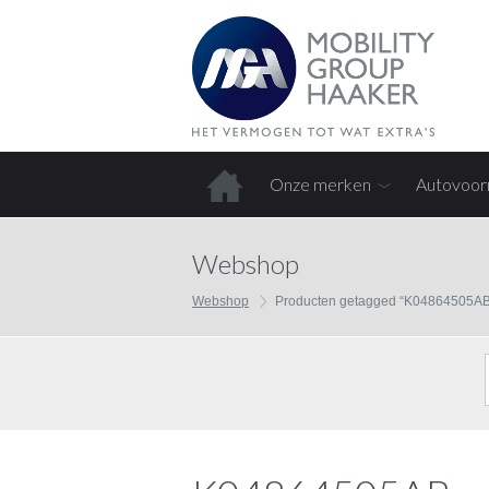
Onze merken
Autovoor
Home
Webshop
Webshop
Producten getagged “K04864505AB