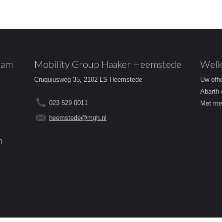
dam
Mobility Group Haaker Heemstede
Welk
Cruquiusweg 35, 2102 LS Heemstede
Uw offi
Abarth 
023 529 0011
Met mee
heemstede@mgh.nl
m