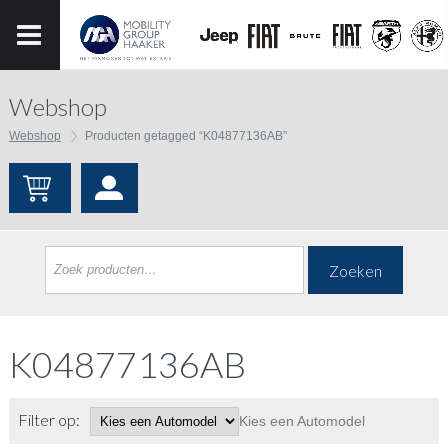
Webshop
Webshop
Producten getagged “K04877136AB”
Zoeken
K04877136AB
Filter op:
Kies een Automodel