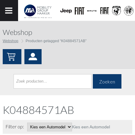
Webshop
Webshop
Producten getagged “K04884571AB”
Zoeken
K04884571AB
Filter op:
Kies een Automodel