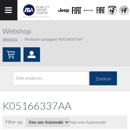
Webshop
Webshop
Producten getagged “K05166337AA”
Zoeken
K05166337AA
Filter op:
Kies een Automodel