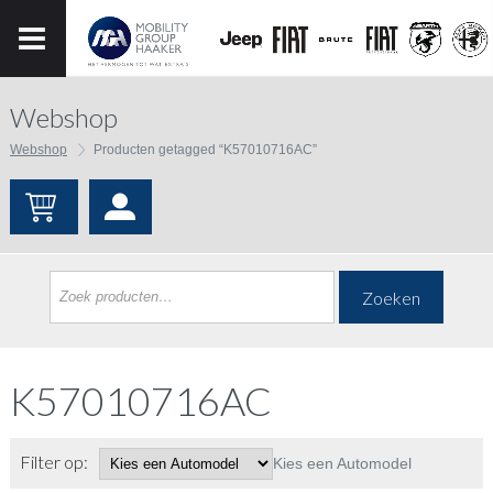
Webshop
Webshop
Producten getagged “K57010716AC”
Zoeken
K57010716AC
Filter op:
Kies een Automodel