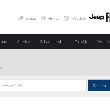
Contact
Afspraak
Webshop
raad
Service
Schadeherstel
Zakelijk
Websh
A”
Zoeken