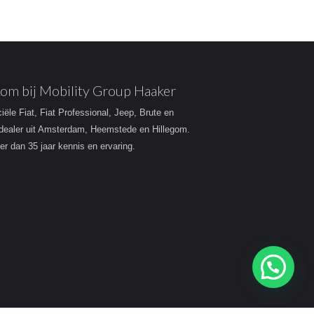
om bij Mobility Group Haaker
ciële Fiat, Fiat Professional, Jeep, Brute en
dealer uit Amsterdam, Heemstede en Hillegom.
r dan 35 jaar kennis en ervaring.
Heeft u een vraag?