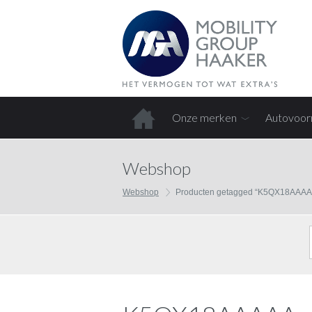
Onze merken
Autovoor
Home
Webshop
Webshop
Producten getagged “K5QX18AAAA