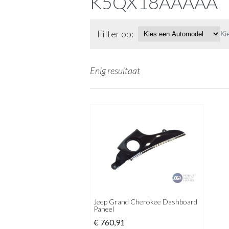
K5QX18AAAAA
Filter op:
Ki
Enig resultaat
Jeep Grand Cherokee Dashboard
Paneel
€
760,91