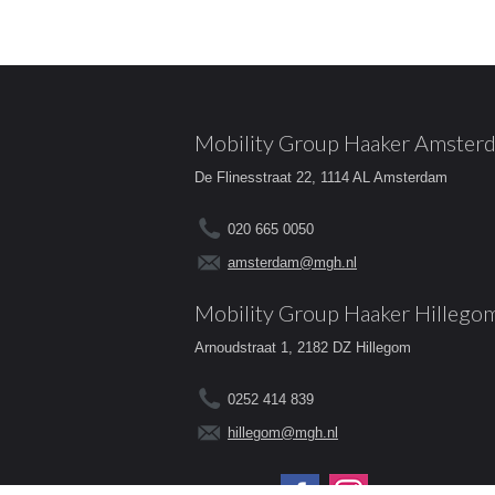
Mobility Group Haaker Amster
De Flinesstraat 22, 1114 AL Amsterdam
020 665 0050
amsterdam@mgh.nl
Mobility Group Haaker Hillego
Arnoudstraat 1, 2182 DZ Hillegom
0252 414 839
hillegom@mgh.nl
Volg ons op: