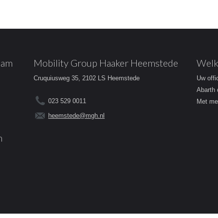
dam
Mobility Group Haaker Heemstede
Welk
Cruquiusweg 35, 2102 LS Heemstede
Uw offi
Abarth 
023 529 0011
Met mee
heemstede@mgh.nl
m