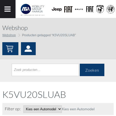
Webshop
Webshop
Producten getagged “K5VU20SLUAB”
Zoeken
K5VU20SLUAB
Filter op:
Kies een Automodel