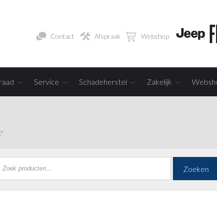
Contact
Afspraak
Webshop
raad
Service
Schadeherstel
Zakelijk
Websh
”
Zoeken