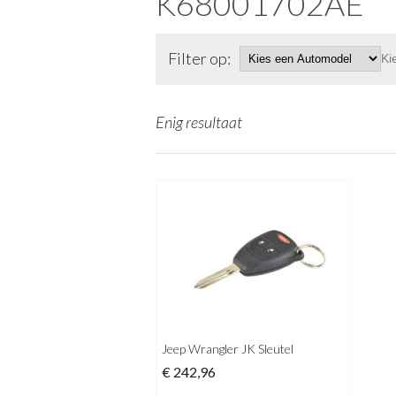
K68001702AE
Filter op:
Ki
Enig resultaat
Jeep Wrangler JK Sleutel
€
242,96