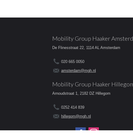
Mobility Group Haaker Amster
De Flinesstraat 22, 1114 AL Amsterdam
020 665 0050
amsterdam@mgh.nl
Mobility Group Haaker Hillego
Arnoudstraat 1, 2182 DZ Hillegom
0252 414 839
hillegom@mgh.nl
Volg ons op: