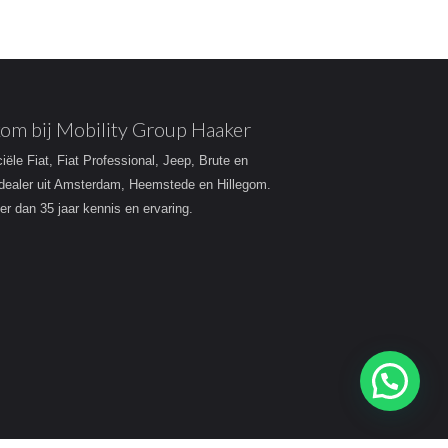
om bij Mobility Group Haaker
ciële Fiat, Fiat Professional, Jeep, Brute en
dealer uit Amsterdam, Heemstede en Hillegom.
r dan 35 jaar kennis en ervaring.
Heeft u een vraag?