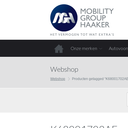
Onze merken
Autovoor
Home
Webshop
Webshop
Producten getagged “K68001702AE