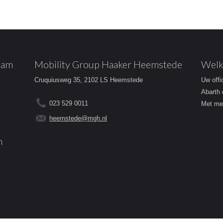
dam
Mobility Group Haaker Heemstede
Welk
Cruquiusweg 35, 2102 LS Heemstede
Uw offi
Abarth 
023 529 0011
Met mee
heemstede@mgh.nl
m