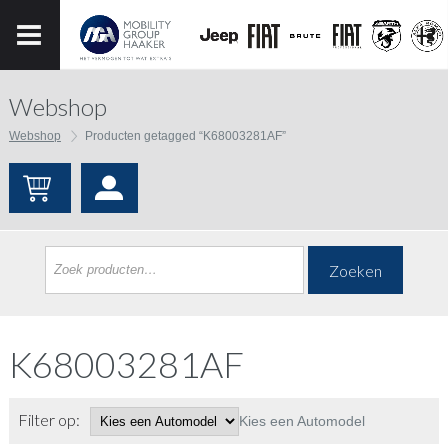
Webshop
Webshop
Producten getagged “K68003281AF”
Zoeken
K68003281AF
Filter op:
Kies een Automodel