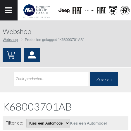
Webshop
Webshop
Producten getagged “K68003701AB”
Zoeken
K68003701AB
Filter op:
Kies een Automodel