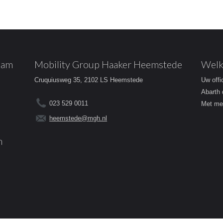
dam
Mobility Group Haaker Heemstede
Welk
Cruquiusweg 35, 2102 LS Heemstede
Uw offi
Abarth 
023 529 0011
Met mee
heemstede@mgh.nl
m