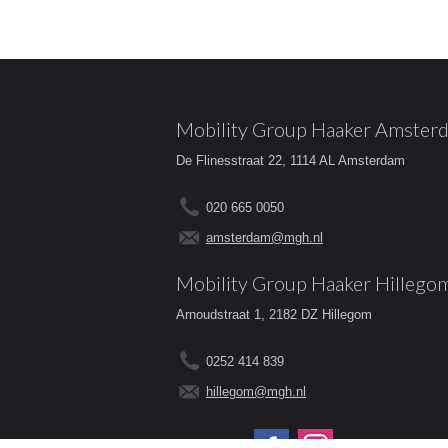
Mobility Group Haaker Amster
De Flinesstraat 22, 1114 AL Amsterdam
020 665 0050
amsterdam@mgh.nl
Mobility Group Haaker Hillego
Arnoudstraat 1, 2182 DZ Hillegom
0252 414 839
hillegom@mgh.nl
Volg ons op: