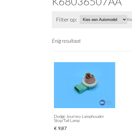
K68036507AA
Filter op:
Ki
Enig resultaat
Dodge Journey Lamphouder
Stop/Tail Lamp
€
9,87