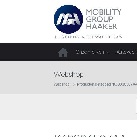
Onze merken
Autovoor
Home
Webshop
Webshop
Producten getagged “K68036507AA