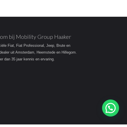
om bij Mobility Group Haaker
ciële Fiat, Fiat Professional, Jeep, Brute en
dealer uit Amsterdam, Heemstede en Hillegom.
r dan 35 jaar kennis en ervaring.
Heeft u een vraag?