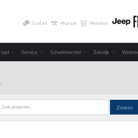
Contact
Afspraak
Webshop
raad
Service
Schadeherstel
Zakelijk
Websh
”
Zoeken