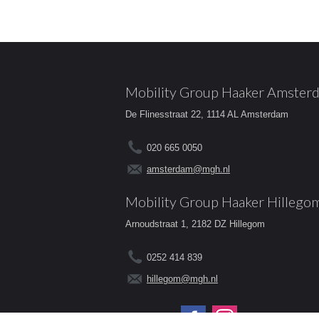
Mobility Group Haaker Amster
De Flinesstraat 22, 1114 AL Amsterdam
020 665 0050
amsterdam@mgh.nl
Mobility Group Haaker Hillego
Arnoudstraat 1, 2182 DZ Hillegom
0252 414 839
hillegom@mgh.nl
Volg ons op: