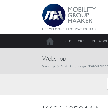
Onze merken
Autovoor
Home
Webshop
Webshop
Producten getagged “K68048581AA