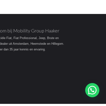
om bij Mobility Group Haaker
ciële Fiat, Fiat Professional, Jeep, Brute en
dealer uit Amsterdam, Heemstede en Hillegom.
r dan 35 jaar kennis en ervaring.
Heeft u een vraag?