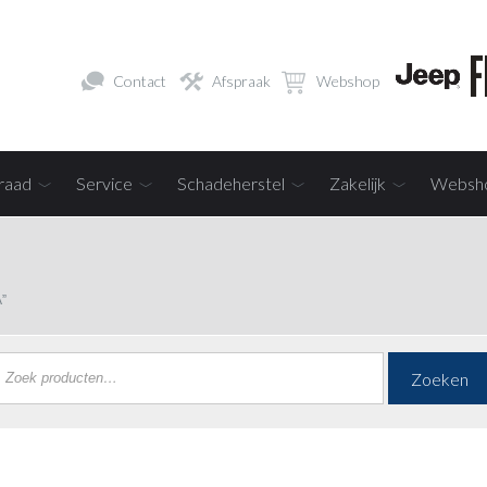
Contact
Afspraak
Webshop
raad
Service
Schadeherstel
Zakelijk
Websh
”
Zoeken