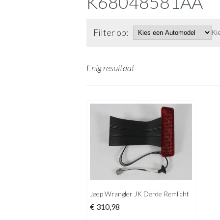
K68048581AA
Filter op:
Ki
Enig resultaat
Jeep Wrangler JK Derde Remlicht
€
310,98