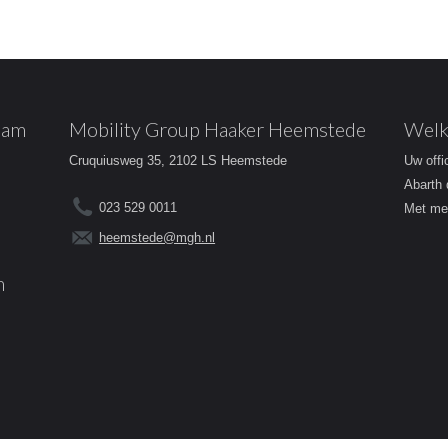
dam
Mobility Group Haaker Heemstede
Welk
Cruquiusweg 35, 2102 LS Heemstede
Uw offi
Abarth 
023 529 0011
Met mee
heemstede@mgh.nl
m