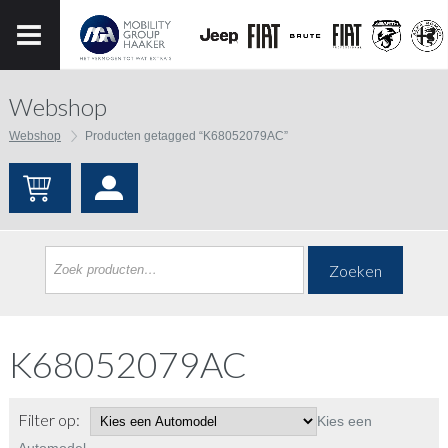
Webshop
Webshop
Producten getagged “K68052079AC”
Zoeken
K68052079AC
Filter op:
Kies een
Automodel