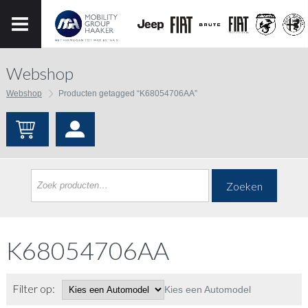
Webshop
Webshop
Producten getagged “K68054706AA”
Zoeken
K68054706AA
Filter op:
Kies een Automodel