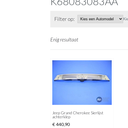
K68083083AA
Filter op:
Ki
Enig resultaat
Jeep Grand Cherokee Sierlijst
achterklep
€
440,90