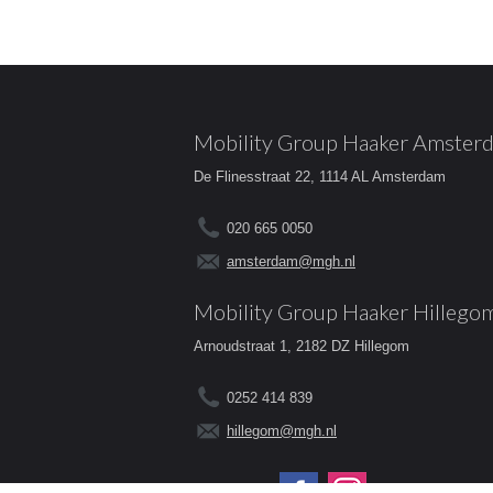
Mobility Group Haaker Amster
De Flinesstraat 22, 1114 AL Amsterdam
020 665 0050
amsterdam@mgh.nl
Mobility Group Haaker Hillego
Arnoudstraat 1, 2182 DZ Hillegom
0252 414 839
hillegom@mgh.nl
Volg ons op: