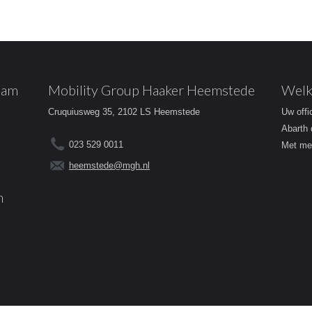
dam
Mobility Group Haaker Heemstede
Welk
Cruquiusweg 35, 2102 LS Heemstede
Uw offi
Abarth 
023 529 0011
Met mee
heemstede@mgh.nl
m