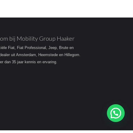
om bij Mobility Group Haaker
ciële Fiat, Fiat Professional, Jeep, Brute en
dealer uit Amsterdam, Heemstede en Hillegom.
r dan 35 jaar kennis en ervaring.
Heeft u een vraag?