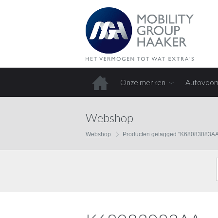
Onze merken
Autovoor
Home
Webshop
Webshop
Producten getagged “K68083083AA