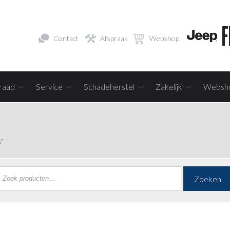
Contact
Afspraak
Webshop
raad
Service
Schadeherstel
Zakelijk
Websh
”
Zoeken