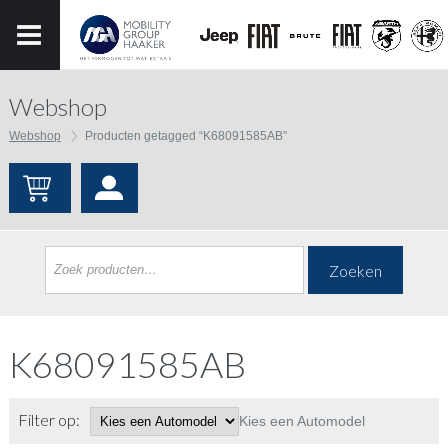
Webshop
Webshop
Producten getagged “K68091585AB”
Zoeken
K68091585AB
Filter op:
Kies een Automodel