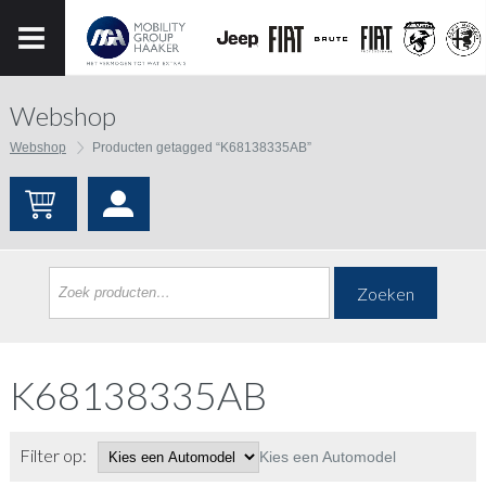
Webshop
Webshop
Producten getagged “K68138335AB”
Zoeken
K68138335AB
Filter op:
Kies een Automodel