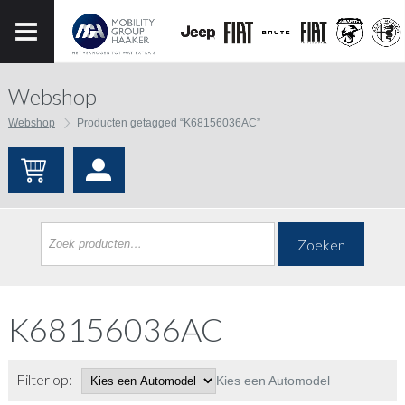
Webshop
Webshop
Producten getagged “K68156036AC”
Zoeken
K68156036AC
Filter op:
Kies een Automodel