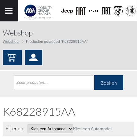
Webshop
Webshop
Producten getagged “K68228915AA”
Zoeken
K68228915AA
Filter op:
Kies een Automodel