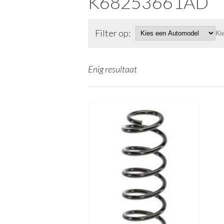
K68253661AD
Filter op:
Ki
Enig resultaat