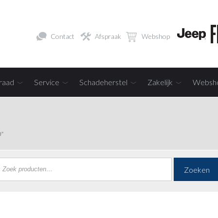
Contact
Afspraak
Webshop
raad
Service
Schadeherstel
Zakelijk
Websh
D”
Zoeken