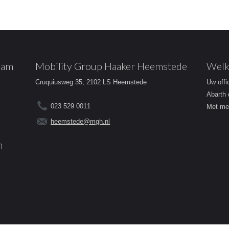
dam
Mobility Group Haaker Heemstede
Welk
Cruquiusweg 35, 2102 LS Heemstede
Uw offi
Abarth 
023 529 0011
Met mee
heemstede@mgh.nl
m