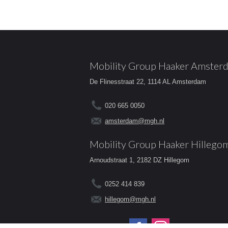
Mobility Group Haaker Amster
De Flinesstraat 22, 1114 AL Amsterdam
020 665 0050
amsterdam@mgh.nl
Mobility Group Haaker Hillego
Arnoudstraat 1, 2182 DZ Hillegom
0252 414 839
hillegom@mgh.nl
Volg ons op: