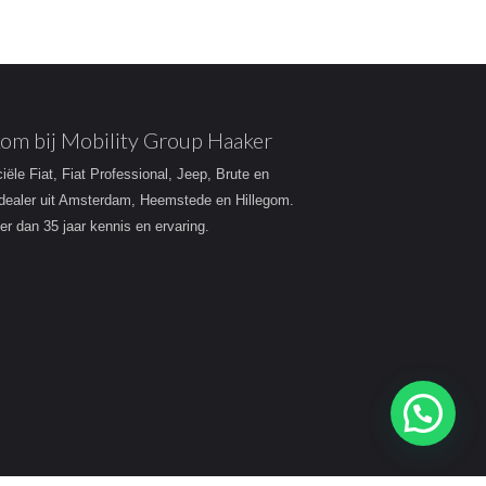
om bij Mobility Group Haaker
ciële Fiat, Fiat Professional, Jeep, Brute en
dealer uit Amsterdam, Heemstede en Hillegom.
r dan 35 jaar kennis en ervaring.
Heeft u een vraag?