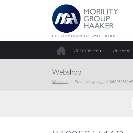
Onze merken
Autovoor
Home
Webshop
Webshop
Producten getagged “K68253661A