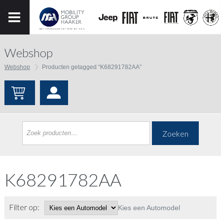
Webshop
Webshop
Producten getagged “K68291782AA”
Zoeken
K68291782AA
Filter op:
Kies een Automodel