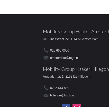
Mobility Group Haaker Amster
De Flinesstraat 22, 1114 AL Amsterdam
020 665 0050
amsterdam@mgh.nl
Mobility Group Haaker Hillego
Arnoudstraat 1, 2182 DZ Hillegom
0252 414 839
hillegom@mgh.nl
Volg ons op: