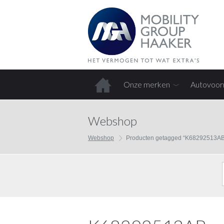
Onze merken
Autovoor
Home
Webshop
Webshop
Producten getagged “K68292513AB