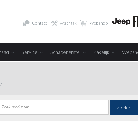
Contact
Afspraak
Webshop
raad
Service
Schadeherstel
Zakelijk
Websh
”
Zoeken