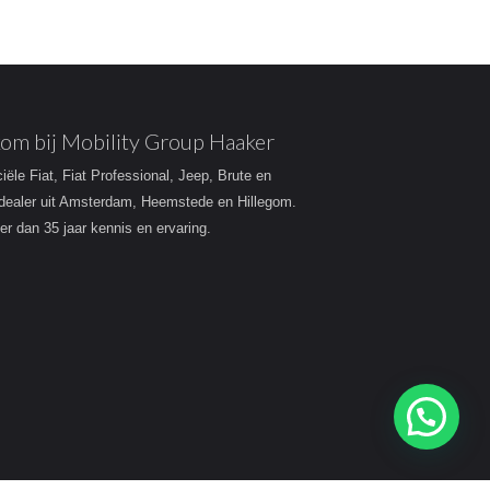
om bij Mobility Group Haaker
ciële Fiat, Fiat Professional, Jeep, Brute en
dealer uit Amsterdam, Heemstede en Hillegom.
r dan 35 jaar kennis en ervaring.
Heeft u een vraag?