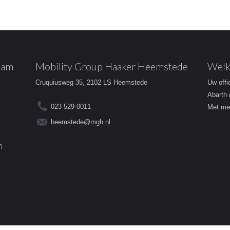
dam
Mobility Group Haaker Heemstede
Welk
Cruquiusweg 35, 2102 LS Heemstede
Uw offi
Abarth 
023 529 0011
Met mee
heemstede@mgh.nl
m