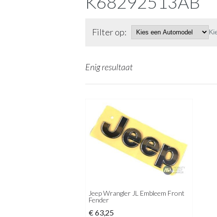
K68292513AB
Filter op:
Ki
Enig resultaat
Jeep Wrangler JL Embleem Front
Fender
€
63,25