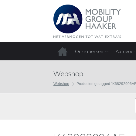
Onze merken
Autovoor
Home
Webshop
Webshop
Producten getagged “K68292906AF