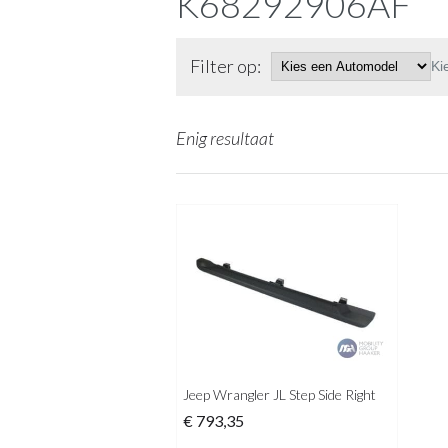
K68292906AF
Filter op:
Ki
Enig resultaat
Jeep Wrangler JL Step Side Right
€
793,35