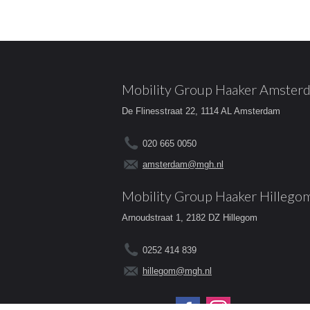
Mobility Group Haaker Amster
De Flinesstraat 22, 1114 AL Amsterdam
020 665 0050
amsterdam@mgh.nl
Mobility Group Haaker Hillego
Arnoudstraat 1, 2182 DZ Hillegom
0252 414 839
hillegom@mgh.nl
Volg ons op: