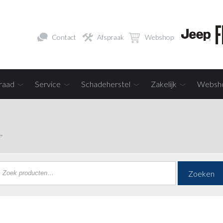
Contact
Afspraak
Webshop
raad
Service
Schadeherstel
Zakelijk
Websh
”
Zoeken