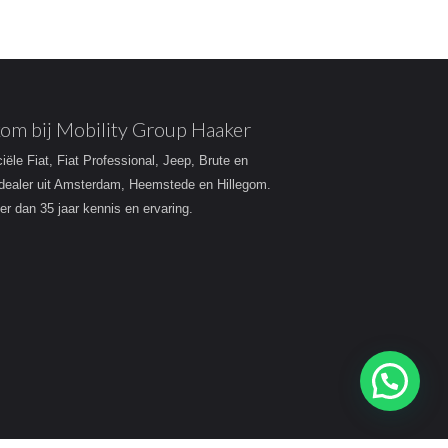
om bij Mobility Group Haaker
ciële Fiat, Fiat Professional, Jeep, Brute en
dealer uit Amsterdam, Heemstede en Hillegom.
r dan 35 jaar kennis en ervaring.
Heeft u een vraag?