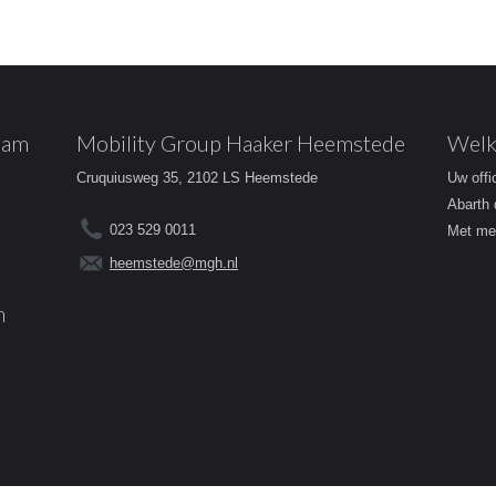
dam
Mobility Group Haaker Heemstede
Welk
Cruquiusweg 35, 2102 LS Heemstede
Uw offi
Abarth 
023 529 0011
Met mee
heemstede@mgh.nl
m